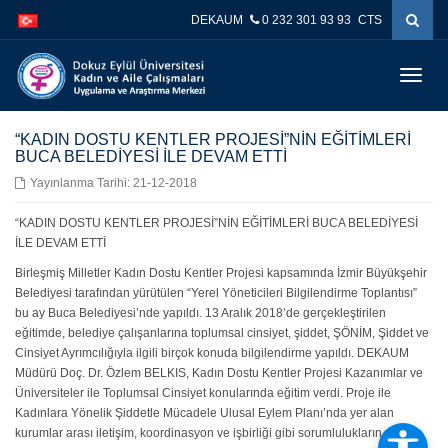
İçeriğe
Navigasyona
DEKAUM
0 232 301 93 93
CTS
atla
atla
Menüy
Geç
“KADIN DOSTU KENTLER PROJESİ”NİN EĞİTİMLERİ
BUCA BELEDİYESİ İLE DEVAM ETTİ
Yayınlanma Tarihi: 21-12-2018
“KADIN DOSTU KENTLER PROJESİ”NİN EĞİTİMLERİ BUCA BELEDİYESİ
İLE DEVAM ETTİ
Birleşmiş Milletler Kadın Dostu Kentler Projesi kapsamında İzmir Büyükşehir
Belediyesi tarafından yürütülen “Yerel Yöneticileri Bilgilendirme Toplantısı”
bu ay Buca Belediyesi’nde yapıldı. 13 Aralık 2018’de gerçekleştirilen
eğitimde, belediye çalışanlarına toplumsal cinsiyet, şiddet, ŞÖNİM, Şiddet ve
Cinsiyet Ayrımcılığıyla ilgili birçok konuda bilgilendirme yapıldı. DEKAUM
Müdürü Doç. Dr. Özlem BELKIS, Kadın Dostu Kentler Projesi Kazanımlar ve
Üniversiteler ile Toplumsal Cinsiyet konularında eğitim verdi. Proje ile
Kadınlara Yönelik Şiddetle Mücadele Ulusal Eylem Planı’nda yer alan
kurumlar arası iletişim, koordinasyon ve işbirliği gibi sorumlulukların da