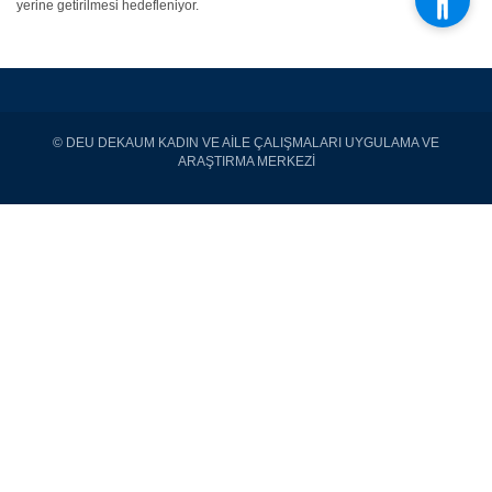
yerine getirilmesi hedefleniyor.
© DEU DEKAUM KADIN VE AİLE ÇALIŞMALARI UYGULAMA VE
ARAŞTIRMA MERKEZİ